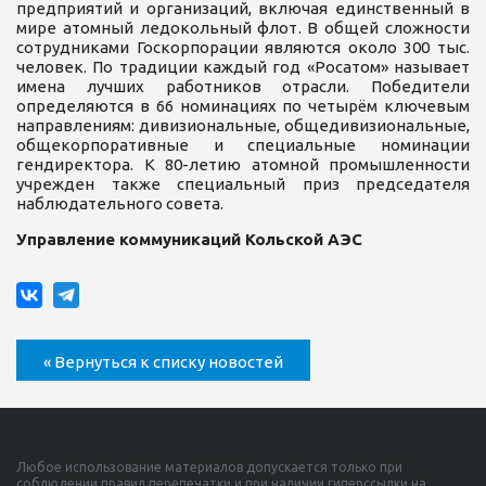
предприятий и организаций, включая единственный в
мире атомный ледокольный флот. В общей сложности
сотрудниками Госкорпорации являются около 300 тыс.
человек. По традиции каждый год «Росатом» называет
имена лучших работников отрасли. Победители
определяются в 66 номинациях по четырём ключевым
направлениям: дивизиональные, общедивизиональные,
общекорпоративные и специальные номинации
гендиректора. К 80-летию атомной промышленности
учрежден также специальный приз председателя
наблюдательного совета.
Управление коммуникаций Кольской АЭС
« Вернуться к списку новостей
Любое использование материалов допускается только при
соблюдении правил перепечатки и при наличии гиперссылки на