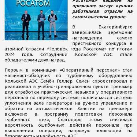
Росатома» нацелен на
признание заслуг лучших
работников отрасли на
самом высоком уровне.
В Екатеринбурге
завершилась церемония
награждения самого
престижного конкурса в
атомной отрасли «Человек года Росатома» по итогам
2024 года. Сотрудники Кольской АЭС стали
обладателями двух наград.
Первым в номинации «Оперативный персонал» стал
машинист-обходчик по турбинному оборудованию
Кольской АЭС Семён Геллер. Семён спроектировал и
реализовал в учебно-тренировочном пункте тренажёр
для отработки практических навыков у оперативного
персонала по переводу системы подачи масла системы
уплотнения вала генератора на ручное управление и
обратно на автоматическое. Занятие на тренажёре
включено в программу подготовки персонала
турбинного цеха, благодаря этому снизилась
вероятность ошибочных действий персонала при
выполнении операции, напрямую влияющей на
безопасность и надёжность АЭС.