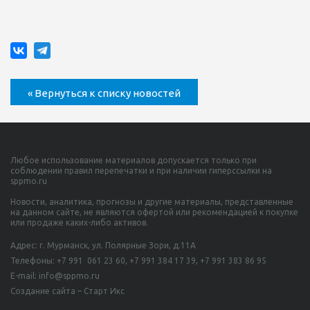
« Вернуться к списку новостей
Любое использование материалов допускается только при
соблюдении правил перепечатки и при наличии гиперссылки на
sppmo.ru
Новости, аналитика, прогнозы и другие материалы, представленные
на данном сайте, не являются офертой или рекомендацией к покупке
или продаже каких-либо активов.
Адрес: г. Мурманск, ул. Полярные Зори, д.11А
Телефоны:
+7 991 061 23 60,
+7 991 384 17 39, +7 991 383 86 95
E-mail: info@sppmo.ru
Создание сайта – Старт Икс