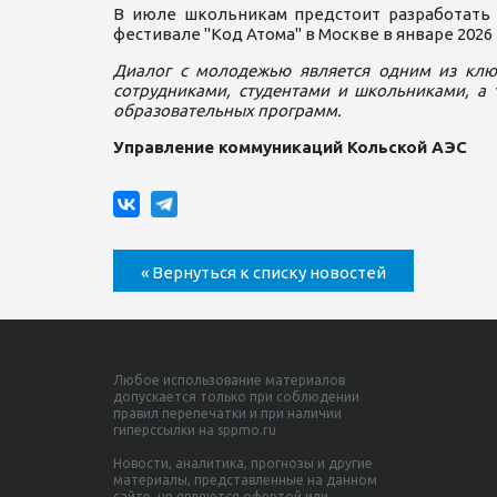
В июле школьникам предстоит разработать 
фестивале "Код Атома" в Москве в январе 2026 
Диалог с молодежью является одним из клю
сотрудниками, студентами и школьниками, а
образовательных программ.
Управление коммуникаций Кольской АЭС
« Вернуться к списку новостей
Любое использование материалов
допускается только при соблюдении
правил перепечатки и при наличии
гиперссылки на sppmo.ru
Новости, аналитика, прогнозы и другие
материалы, представленные на данном
сайте, не являются офертой или