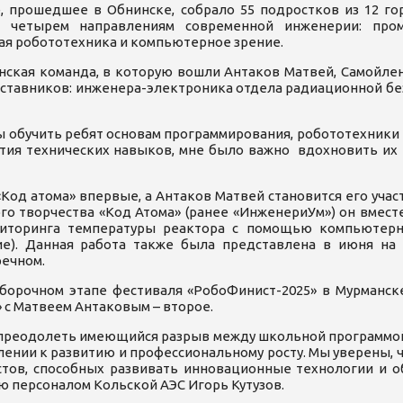
, прошедшее в Обнинске, собрало 55 подростков из 12 г
о четырем направлениям современной инженерии: пром
я робототехника и компьютерное зрение.
нская команда, в которую вошли Антаков Матвей, Самойлен
аставников: инженера-электроника отдела радиационной б
бы обучить ребят основам программирования, робототехники
ития технических навыков, мне было важно вдохновить их
од атома» впервые, а Антаков Матвей становится его участ
ого творчества «Код Атома» (ранее «ИнженериУм») он вмес
ниторинга температуры реактора с помощью компьютерн
ие). Данная работа также была представлена в июня н
речном.
тборочном этапе фестиваля «РобоФинист-2025» в Мурманс
» с Матвеем Антаковым – второе.
преодолеть имеющийся разрыв между школьной программой 
ении к развитию и профессиональному росту. Мы уверены,
тов, способных развивать инновационные технологии и об
ю персоналом Кольской АЭС Игорь Кутузов.