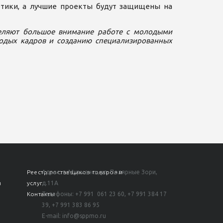
етики, а лучшие проекты будут защищены на
деляют большое внимание работе с молодыми
лодых кадров и созданию специализированных
Реестр поставщиков товаров и
Адрес: г. Мурманск, ул. Полярные Зори,
я
услуг
д.11А
м
Контакты
Телефоны:
+7 991 061 23 60,
+7 991 384 17
39, +7 991 383 86 95
E-mail: info@sppmo.ru