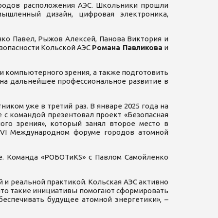
ородов расположения АЭС. Школьники прошли
ышленный дизайн, цифровая электроника,
ко Павел, Рыжов Алексей, Панова Виктория и
езопасности Кольской АЭС
Романа Павликова
и
 и компьютерного зрения, а также подготовить
 на дальнейшее профессиональное развитие в
ником уже в третий раз. В январе 2025 года на
те с командой презентовал проект «Безопасная
ого зрения», который занял второе место в
а VI Международном форуме городов атомной
ке. Команда «РОБОТиKS» с Павлом Самойленко
и реальной практикой. Кольская АЭС активно
 что такие инициативы помогают сформировать
еспечивать будущее атомной энергетики», –