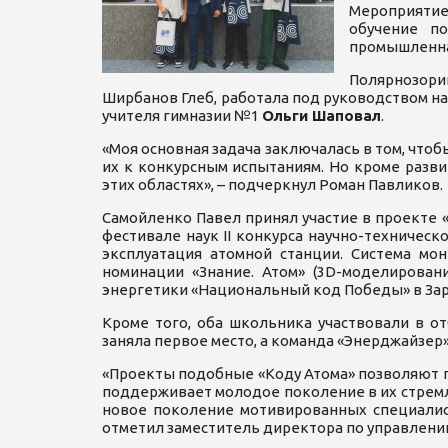
Мероприятие
обучение п
промышленна
Полярнозори
Ширбанов Глеб, работала под руководством н
учителя гимназии №1
Ольги Шаповал
.
«Моя основная задача заключалась в том, что
их к конкурсным испытаниям. Но кроме разв
этих областях», – подчеркнул Роман Павликов.
Самойленко Павел принял участие в проекте «К
фестивале наук II конкурса научно-техническ
эксплуатация атомной станции. Система мо
номинации «Знание. Атом» (3D-моделирован
энергетики «Национальный код Победы» в За
Кроме того, оба школьника участвовали в о
заняла первое место, а команда «Энерджайзер
«Проекты подобные «Коду Атома» позволяют 
поддерживает молодое поколение в их стремл
новое поколение мотивированных специалис
отметил заместитель директора по управлени