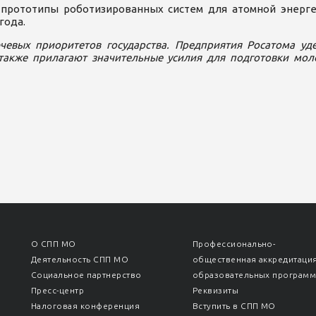
прототипы роботизированных систем для атомной энерг
года.
чевых приоритетов государства. Предприятия Росатома у
 также прилагают значительные усилия для подготовки мо
О СПП МО
Профессионально-
Деятельность СПП МО
общественная аккредитаци
Социальное партнерство
образовательных програм
Пресс-центр
Реквизиты
Налоговая конференция
Вступить в СПП МО