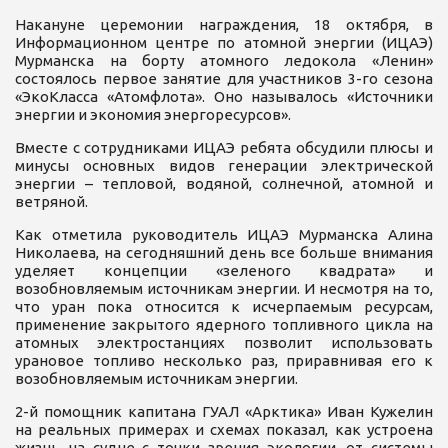
Накануне церемонии награждения, 18 октября, в
Информационном центре по атомной энергии (ИЦАЭ)
Мурманска на борту атомного ледокола «Ленин»
состоялось первое занятие для участников 3-го сезона
«ЭкоКласса «Атомфлота». Оно называлось «Источники
энергии и экономия энергоресурсов».
Вместе с сотрудниками ИЦАЭ ребята обсудили плюсы и
минусы основных видов генерации электрической
энергии – тепловой, водяной, солнечной, атомной и
ветряной.
Как отметила руководитель ИЦАЭ Мурманска Алина
Николаева, на сегодняшний день все больше внимания
уделяет концепции «зеленого квадрата» и
возобновляемым источникам энергии. И несмотря на то,
что уран пока относится к исчерпаемым ресурсам,
применение закрытого ядерного топливного цикла на
атомных электростанциях позволит использовать
урановое топливо несколько раз, приравнивая его к
возобновляемым источникам энергии.
2-й помощник капитана ГУАЛ «Арктика» Иван Кужелин
на реальных примерах и схемах показал, как устроена
жизнь на судне с точки зрения экологии, от системы