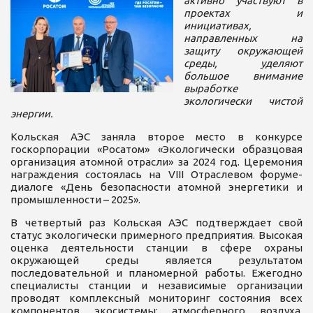
активно участвуют в
проектах и
инициативах,
направленных на
защиту окружающей
среды, уделяют
большое внимание
выработке
экологически чистой
энергии.
Кольская АЭС заняла второе место в конкурсе
госкорпорации «Росатом» «Экологически образцовая
организация атомной отрасли» за 2024 год. Церемония
награждения состоялась на VIII Отраслевом форуме-
диалоге «День безопасности атомной энергетики и
промышленности – 2025».
В четвертый раз Кольская АЭС подтверждает свой
статус экологически примерного предприятия. Высокая
оценка деятельности станции в сфере охраны
окружающей среды является результатом
последовательной и планомерной работы. Ежегодно
специалисты станции и независимые организации
проводят комплексный мониторинг состояния всех
компонентов экосистемы: атмосферного воздуха,