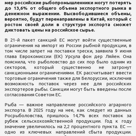
мер российские рыбопромышленники могут потерять
до 13,6% от общего объема экспортного рынка в
денежном выражении. Высвободившиеся объемы,
вероятно, будут перенаправлены в Китай, который с
ростом своей доли в структуре экспорта сможет
диктовать цены на российское сырье.
В 21-й пакет санкций ЕС могут войти существенные
ограничения на импорт из России рыбной продукции, в
том числе запрет на поставки трески, заявила 9 июня
глава Еврокомиссии (ЕК) Урсула фон дер Ляйен. Она
пояснила, что рыболовство до сих пор было одним из
секторов, который существенно не затронут
санкционными ограничениями. ЕК рассчитывает ввести
торговые ограничения также для Белоруссии, исключив
возможность поставок через нее для российских
экспортеров рыбы. Санкции могут быть введены после
согласования Советом ЕС.
Рыба — важное направление российского аграрного
экспорта. В 2025 году на нее, как следует из данных
Росрыболовства, пришлось 14,7% всех поставок за
рубеж сельскохозяйственной продукции. Год к году
значение увеличилось на 2,2 процентного пункта. ЕС —
одно из ключевых направлений сбыта продукции.