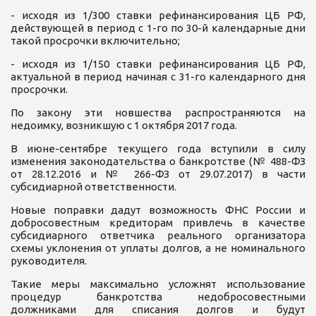
- исходя из 1/300 ставки рефинансирования ЦБ РФ,
действующей в период с 1-го по 30-й календарные дни
такой просрочки включительно;
- исходя из 1/150 ставки рефинансирования ЦБ РФ,
актуальной в период начиная с 31-го календарного дня
просрочки.
По закону эти новшества распространяются на
недоимку, возникшую с 1 октября 2017 года.
В июне-сентябре текущего года вступили в силу
изменения законодательства о банкротстве (№ 488-ФЗ
от 28.12.2016 и № 266-ФЗ от 29.07.2017) в части
субсидиарной ответственности.
Новые поправки дадут возможность ФНС России и
добросовестным кредиторам привлечь в качестве
субсидиарного ответчика реального организатора
схемы уклонения от уплаты долгов, а не номинального
руководителя.
Такие меры максимально усложнят использование
процедур банкротства недобросовестными
должниками для списания долгов и будут