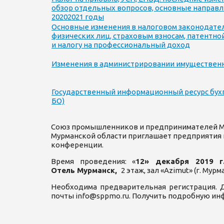
обзор отдельных вопросов, основные направл
20202021 годы
Основные изменения в налоговом законодател
физических лиц, страховым взносам, патентн
и налогу на профессиональный доход
Изменения в администрировании имущественны
Государственный информационный ресурс бухг
БО)
Союз промышленников и предпринимателей Му
Мурманской области приглашает предприятия и
конференции.
Время проведения: «
12» декабря 2019 г
Отель Мурманск,
2 этаж, зал «Azimut» (г. Мурм
Необходима предварительная регистрация. 
почты info@sppmo.ru. Получить подробную инфо