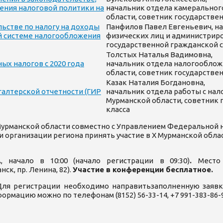
ения налоговой политики на
начальник отдела камеральног
области, советник государстве
ьстве по налогу на доходы
Панфилов Павел Евгеньевич, н
ой системе налогообложения
физических лиц и администриро
государственной гражданской с
Толстых Наталья Вадимовна,
х налогов с 2020 года
начальник отдела налогооблож
области, советник государстве
Казак Наталия Богдановна,
алтерской отчетности (ГИР
начальник отдела работы с на
Мурманской области, советник 
класса
рманской области совместно с Управлением Федеральной 
 организации региона принять участие в X Мурманской обла
.
, начало в 10:00 (начало регистрации
в 09:30)
.
Мест
анск, пр. Ленина, 82).
Участие в конференции бесплатное.
Для регистрации необходимо направитьзаполненную заявк
рмацию можно по телефонам (8152) 56-33-14, +7 991-383-86-9