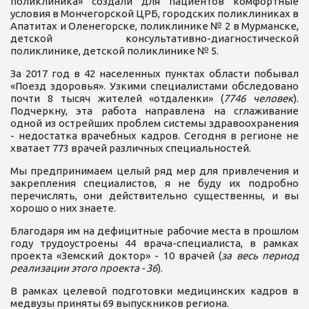
поликлиника» создали для пациентов комфортные
условия в Мончегорской ЦРБ, городских поликлиниках в
Апатитах и Оленегорске, поликлинике № 2 в Мурманске,
детской консультативно-диагностической
поликлинике, детской поликлинике № 5.
За 2017 год в 42 населенных пунктах области побывал
«Поезд здоровья». Узкими специалистами обследовано
почти 8 тысяч жителей «отдаленки» (
7746 человек
).
Подчеркну, эта работа направлена на сглаживание
одной из острейших проблем системы здравоохранения
- недостатка врачебных кадров. Сегодня в регионе не
хватает 773 врачей различных специальностей.
Мы предпринимаем целый ряд мер для привлечения и
закрепления специалистов, я не буду их подробно
перечислять, они действительно существенны, и вы
хорошо о них знаете.
Благодаря им на дефицитные рабочие места в прошлом
году трудоустроены 44 врача-специалиста, в рамках
проекта «Земский доктор» - 10 врачей (
за весь период
реализации этого проекта - 36
).
В рамках целевой подготовки медицинских кадров в
медвузы приняты 69 выпускников региона.