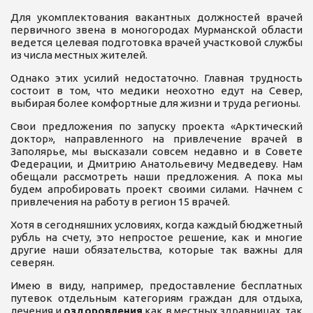
Для укомплектования вакантных должностей врачей
первичного звена в моногородах Мурманской области
ведется целевая подготовка врачей участковой службы
из числа местных жителей.
Однако этих усилий недостаточно. Главная трудность
состоит в том, что медики неохотно едут на Север,
выбирая более комфортные для жизни и труда регионы.
Свои предложения по запуску проекта «Арктический
доктор», направленного на привлечение врачей в
Заполярье, мы высказали совсем недавно и в Совете
Федерации, и Дмитрию Анатольевичу Медведеву. Нам
обещали рассмотреть наши предложения. А пока мы
будем апробировать проект своими силами. Начнем с
привлечения на работу в регион 15 врачей.
Хотя в сегодняшних условиях, когда каждый бюджетный
рубль на счету, это непростое решение, как и многие
другие наши обязательства, которые так важны для
северян.
Имею в виду, например, предоставление бесплатных
путевок отдельным категориям граждан для отдыха,
лечения и
оздоровления
как в местных здравницах, так