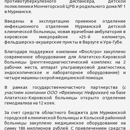
противотуберкулезного диспансера, детской
поликлиники Мончегорской ЦРБ и родильного дома № 1
в Мурманске.
Введены в эксплуатацию приемное отделение
инфекционного отделения Мурманской детской
клинической больницы, новая врачебная амбулатория в
кировском микрорайоне «25-й километр»,
фельдшерско-акушерские пункты в Варзуге и Ура-Губе.
Благодаря поддержке компании «ФосАгро» закуплено
современное оборудование для Апатитско-Кировской
больницы (рентгенодиагностический комплекс на 2
рабочих места, аппарат ультразвуковой диагностики,
эндоскопическое и лабораторное оборудование) и
четыре машины скорой медицинской помощи.
В рамках государственночастного партнерства (
с
участием компании ООО «Фрезениус Нефрокеа»
) на базе
Апатитско-Кировской больницы открыто отделение
гемодиализа на 12 коек.
За счет средств областного бюджета для Мурманской
городской клинической больницы и Кольской районной
больницы закуплено медицинское оборудование на
сумму 186 миллионов рублей. С привлечением средств