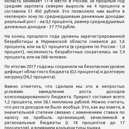
область занимает 11-е место в России. За прошлый год
средняя зарплата северян выросла на 4 процента и
составила 51 450 рублей. Это позволило нам выйти в
«зеленую» зону по среднедушевым денежным доходам:
реальный рост - на 0,3 процента, размер среднедушевых
денежных доходов - 37 774 рубля.
На конец прошлого года уровень зарегистрированной
безработицы в Мурманской области снизился до 1,6
процента, или на 0,1 процента (в среднем по России - 1,0
процент), численность безработных сократилась на 7,4
процента, или на 568 человек.
По итогам 2017 года мы сохранили на безопасном уровне
дефицит областного бюджета (0,5 процента) и долговую
нагрузку (38,2 процента).
Важно отметить, что сделали мы это в непростых
условиях замедления роста доходов
консолидированного бюджета. Прирост составил всего
1,2 процента, или 58,1 миллиона рублей. Можно считать,
что роста доходов не было вообще. Это, как вы знаете, в
значительной степени связано с изменением ставки по
налогу на прибыль организаций, зачисляемой в
региональные бюджеты (с 18 процентов до 17
процентов), и влиянием конъюнктуры рынка.