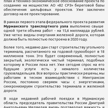
план и технико-экономическое обоснование проекта по
созданию на мощностях АО «82 СРЗ» береговой базы
обеспечения шельфовых проектов. Уже заключен
договор на ее проектирование.
В рамках первого этапа федерального проекта развития
Мурманского транспортного узла
выполнено свыше
одной трети объема работ - на 15,6 миллиарда рублей.
Уже четко видны очертания железной дороги, которая
должна быть полностью построена в 2020 году.
Более того, недавно дан старт строительству угольного
терминала, рассчитанного на годовой грузооборот в 18
миллионов тонн. Это будет современный, полностью
закрытый, экологически чистый терминал, подобных
которому в России пока нет. Уже сегодня спрос на его
будущие услуги есть у немалого количества
грузовладельцев. Все вопросы практически решены, мы
работаем в тесном взаимодействии с Минтрансом
России, постоянно сверяем часы с энергетиками,
синхронизируем строительство терминала и железной
дороги.
В ходе недавней рабочей поездки в Мурманскую
область председатель правительства России Дмитрий
Анатольевич Медведев вновь подтвердил важность и