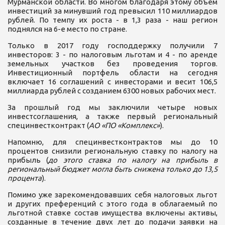
Мурманской области. Во многом благодаря этому объем
инвестиций за минувший год превысил 110 миллиардов
рублей. По темпу их роста - в 1,3 раза - наш регион
поднялся на 6-е место по стране.
Только в 2017 году господдержку получили 7
инвесторов: 3 - по налоговым льготам и 4 - по аренде
земельных участков без проведения торгов.
Инвестиционный портфель области на сегодня
включает 16 соглашений с инвесторами и весит 106,5
миллиарда рублей с созданием 6300 новых рабочих мест.
За прошлый год мы заключили четыре новых
инвестсоглашения, а также первый региональный
специнвестконтракт (
АО «ПО «Комплекс»
).
Напомню, для специнвестконтрактов мы до 10
процентов снизили региональную ставку по налогу на
прибыль (
до этого ставка по налогу на прибыль в
региональный бюджет могла быть снижена только до 13,5
процента
).
Помимо уже зарекомендовавших себя налоговых льгот
и других преференций с этого года в облагаемый по
льготной ставке состав имущества включены активы,
созданные в течение двух лет до подачи заявки на