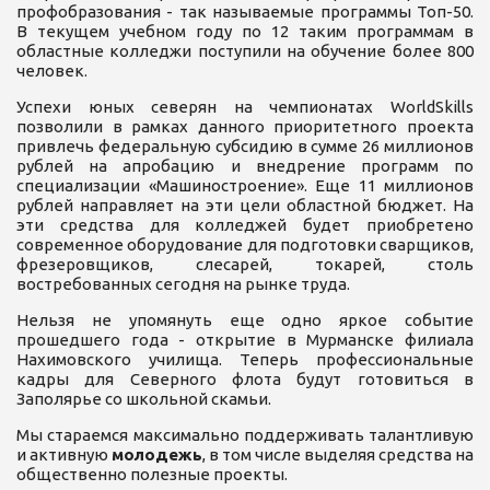
профобразования - так называемые программы Топ-50.
В текущем учебном году по 12 таким программам в
областные колледжи поступили на обучение более 800
человек.
Успехи юных северян на чемпионатах WorldSkills
позволили в рамках данного приоритетного проекта
привлечь федеральную субсидию в сумме 26 миллионов
рублей на апробацию и внедрение программ по
специализации «Машиностроение». Еще 11 миллионов
рублей направляет на эти цели областной бюджет. На
эти средства для колледжей будет приобретено
современное оборудование для подготовки сварщиков,
фрезеровщиков, слесарей, токарей, столь
востребованных сегодня на рынке труда.
Нельзя не упомянуть еще одно яркое событие
прошедшего года - открытие в Мурманске филиала
Нахимовского училища. Теперь профессиональные
кадры для Северного флота будут готовиться в
Заполярье со школьной скамьи.
Мы стараемся максимально поддерживать талантливую
и активную
молодежь
, в том числе выделяя средства на
общественно полезные проекты.