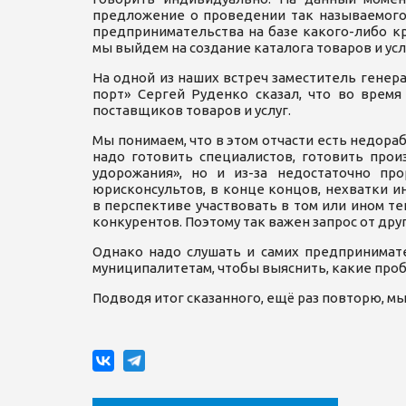
предложение о проведении так называемого 
предпринимательства на базе какого-либо кр
мы выйдем на создание каталога товаров и усл
На одной из наших встреч заместитель гене
порт» Сергей Руденко сказал, что во врем
поставщиков товаров и услуг.
Мы понимаем, что в этом отчасти есть недора
надо готовить специалистов, готовить прои
удорожания», но и из-за недостаточно про
юрисконсультов, в конце концов, нехватки и
в перспективе участвовать в том или ином т
конкурентов. Поэтому так важен запрос от дру
Однако надо слушать и самих предпринимат
муниципалитетам, чтобы выяснить, какие проб
Подводя итог сказанного, ещё раз повторю, мы