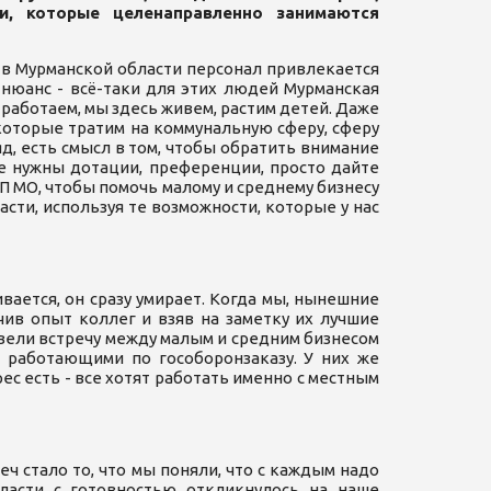
и, которые целенаправленно занимаются
 в Мурманской области персонал привлекается
нюанс - всё-таки для этих людей Мурманская
 работаем, мы здесь живем, растим детей. Даже
 которые тратим на коммунальную сферу, сферу
яд, есть смысл в том, чтобы обратить внимание
е нужны дотации, преференции, просто дайте
ПП МО, чтобы помочь малому и среднему бизнесу
ти, используя те возможности, которые у нас
чивается, он сразу умирает. Когда мы, нынешние
чив опыт коллег и взяв на заметку их лучшие
овели встречу между малым и средним бизнесом
 работающими по гособоронзаказу. У них же
с есть - все хотят работать именно с местным
еч стало то, что мы поняли, что с каждым надо
ласти с готовностью откликнулось на наше