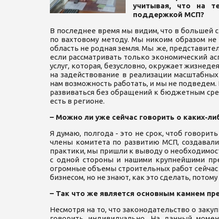
учитывая, что на т
поддержкой МСП?
В последнее время мы видим, что в большей 
по вахтовому методу. Мы никоим образом не
область не родная земля. Мы же, представител
если рассматривать только экономический асп
услуг, которая, безусловно, окружает жизнеде
на задействование в реализации масштабных
нам возможность работать, и мы не подведем. 
развиваться без обращений к бюджетным сред
есть в регионе.
–
Можно ли уже сейчас говорить о каких-ли
Я думаю, полгода - это не срок, чтоб говорить
члены комитета по развитию МСП, создавали 
практики, мы пришли к выводу о необходимост
с одной стороны и нашими крупнейшими пре
огромные объемы строительных работ сейчас в
бизнесом, но не знают, как это сделать, потом
–
Так что же является основным камнем пр
Несмотря на то, что законодательство о закуп
говорить индивидуально. На данный момен