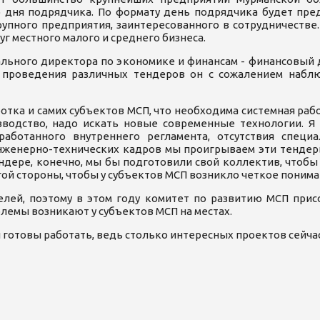
дня подрядчика. По формату день подрядчика будет пред
упного предприятия, заинтересованного в сотрудничестве.
уг местного малого и среднего бизнеса.
рального директора по экономике и финансам - финансовый
я проведения различных тендеров он с сожалением наб
ботка и самих субъектов МСП, что необходима системная раб
зводство, надо искать новые современные технологии. Я 
работанного внутреннего регламента, отсутствия специ
нженерно-технических кадров мы проигрываем эти тендеры
ендере, конечно, мы бы подготовили свой коллектив, чтоб
гой стороны, чтобы у субъектов МСП возникло четкое понима
елей, поэтому в этом году комитет по развитию МСП при
лемы возникают у субъектов МСП на местах.
 готовы работать, ведь столько интересных проектов сейчас 