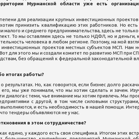
ерритории Мурманской области уже есть организаци
степени для реализации крупных инвестиционных проектов
 хотим принизить квалификацию этих работников. Но есть 
и малого и среднего предпринимательства, здесь не только
ект. То мы оставляем здесь не только НДФЛ, но и деньги,
ятельность человека в любом регионе. Поэтому, на мой взгл
 инвестиционных проектов местных субъектов МСП. Нам н
Вот для этого мы и создали комитет по развитию МСП при С
ствам, без обращений к федеральной законодательной влас
бо итогах работы?
 о результатах. Но, как говорится, если бизнес долго раска
его, мы уже понимали, что мы хотим сделать и зачем. Изу
и диалога с теми, чье внимание мы хотим привлечь. Мы пр
дприятиями с другой, в том числе силовыми структурами,
ыполняются, и есть необходимость в нашей помощи. Интере
у что тендеры объявляются не у нас.
еткновения в этом сотрудничестве?
ках едино, у каждого есть своя специфика. Итогом этих встр
т большинство крупнейших предприятий Мурманской об