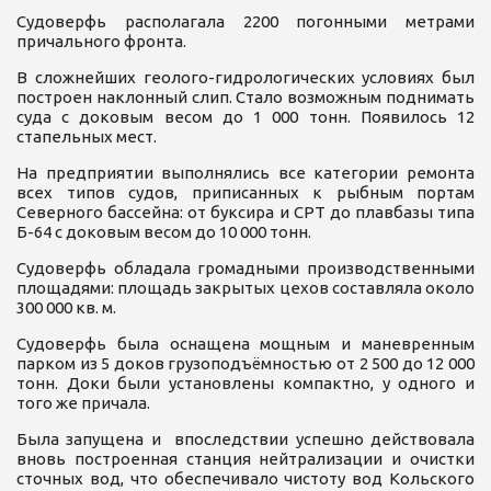
Судоверфь располагала 2200 погонными метрами
причального фронта.
В сложнейших геолого-гидрологических условиях был
построен наклонный слип. Стало возможным поднимать
суда с доковым весом до 1 000 тонн. Появилось 12
стапельных мест.
На предприятии выполнялись все категории ремонта
всех типов судов, приписанных к рыбным портам
Северного бассейна: от буксира и СРТ до плавбазы типа
Б-64 с доковым весом до 10 000 тонн.
Судоверфь обладала громадными производственными
площадями: площадь закрытых цехов составляла около
300 000 кв. м.
Судоверфь была оснащена мощным и маневренным
парком из 5 доков грузоподъёмностью от 2 500 до 12 000
тонн. Доки были установлены компактно, у одного и
того же причала.
Была запущена и впоследствии успешно действовала
вновь построенная станция нейтрализации и очистки
сточных вод, что обеспечивало чистоту вод Кольского