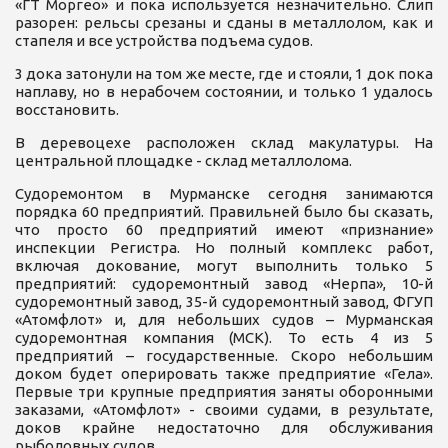
«ГТ Моргео» и пока используется незначительно. Слип
разорен: рельсы срезаны и сданы в металлолом, как и
стапеля и все устройства подъема судов.
3 дока затонули на том же месте, где и стояли, 1 док пока
наплаву, но в нерабочем состоянии, и только 1 удалось
восстановить.
В деревоцехе расположен склад макулатуры. На
центральной площадке - склад металлолома.
Судоремонтом в Мурманске сегодня занимаются
порядка 60 предприятий. Правильней было бы сказать,
что просто 60 предприятий имеют «признание»
инспекции Регистра. Но полный комплекс работ,
включая докование, могут выполнить только 5
предприятий: судоремонтный завод «Нерпа», 10-й
судоремонтный завод, 35-й судоремонтный завод, ФГУП
«Атомфлот» и, для небольших судов – Мурманская
судоремонтная компания (МСК). То есть 4 из 5
предприятий – государственные. Скоро небольшим
доком будет оперировать также предприятие «Гела».
Первые три крупные предприятия заняты оборонными
заказами, «Атомфлот» - своими судами, в результате,
доков крайне недостаточно для обслуживания
рыболовных судов.