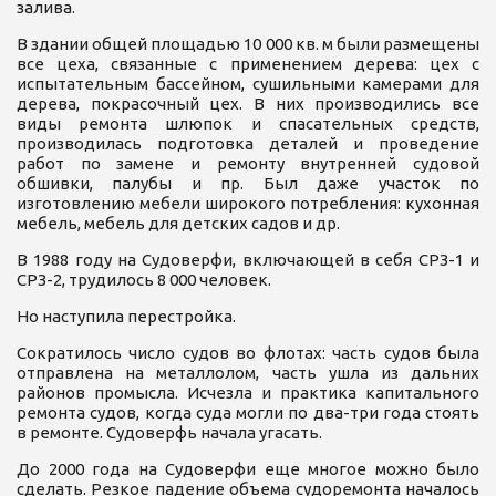
залива.
В здании общей площадью 10 000 кв. м были размещены
все цеха, связанные с применением дерева: цех с
испытательным бассейном, сушильными камерами для
дерева, покрасочный цех. В них производились все
виды ремонта шлюпок и спасательных средств,
производилась подготовка деталей и проведение
работ по замене и ремонту внутренней судовой
обшивки, палубы и пр. Был даже участок по
изготовлению мебели широкого потребления: кухонная
мебель, мебель для детских садов и др.
В 1988 году на Судоверфи, включающей в себя СРЗ-1 и
СРЗ-2, трудилось 8 000 человек.
Но наступила перестройка.
Сократилось число судов во флотах: часть судов была
отправлена на металлолом, часть ушла из дальних
районов промысла. Исчезла и практика капитального
ремонта судов, когда суда могли по два-три года стоять
в ремонте. Судоверфь начала угасать.
До 2000 года на Судоверфи еще многое можно было
сделать. Резкое падение объема судоремонта началось