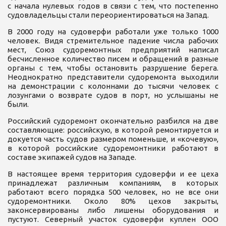
с начала нулевых годов в связи с тем, что постепенно
судовладельцы стали переориентироваться на Запад.
В 2000 году на судоверфи работали уже только 1000
человек. Видя стремительное падение числа рабочих
мест, Союз судоремонтных предприятий написал
бесчисленное количество писем и обращений в разные
органы с тем, чтобы остановить разрушение берега.
Неоднократно представители судоремонта выходили
на демонстрации с колоннами до тысячи человек с
лозунгами о возврате судов в порт, но услышаны не
были.
Российский судоремонт окончательно разбился на две
составляющие: российскую, в которой ремонтируется и
докуется часть судов размером поменьше, и «кочевую»,
в которой российские судоремонтники работают в
составе экипажей судов на Западе.
В настоящее время территория судоверфи и ее цеха
принадлежат различным компаниям, в которых
работают всего порядка 500 человек, но не все они
судоремонтники. Около 80% цехов закрыты,
законсервированы либо лишены оборудования и
пустуют. Северный участок судоверфи куплен ООО