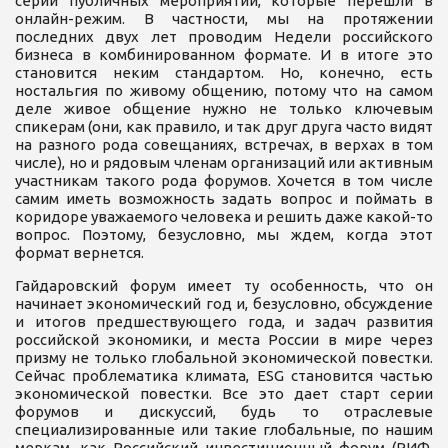
серии публичных мероприятий, которые перешли в
онлайн-режим. В частности, мы на протяжении
последних двух лет проводим Недели российского
бизнеса в комбинированном формате. И в итоге это
становится неким стандартом. Но, конечно, есть
ностальгия по живому общению, потому что на самом
деле живое общение нужно не только ключевым
спикерам (они, как правило, и так друг друга часто видят
на разного рода совещаниях, встречах, в верхах в том
числе), но и рядовым членам организаций или активным
участникам такого рода форумов. Хочется в том числе
самим иметь возможность задать вопрос и поймать в
коридоре уважаемого человека и решить даже какой-то
вопрос. Поэтому, безусловно, мы ждем, когда этот
формат вернется.
Гайдаровский форум имеет ту особенность, что он
начинает экономический год и, безусловно, обсуждение
и итогов предшествующего года, и задач развития
российской экономики, и места России в мире через
призму не только глобальной экономической повестки.
Сейчас проблематика климата, ESG становится частью
экономической повестки. Все это дает старт серии
форумов и дискуссий, будь то отраслевые
специализированные или такие глобальные, по нашим
меркам, как Российский инвестиционный форум (РИФ,