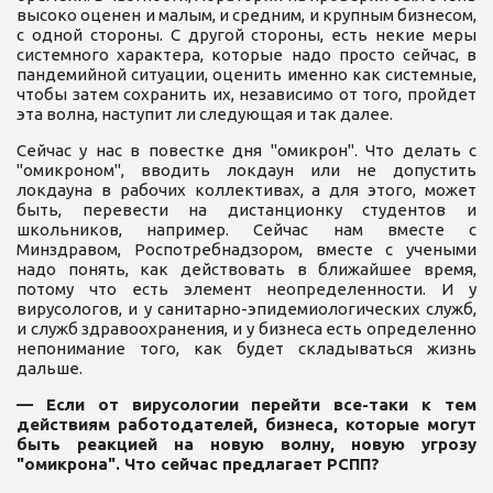
высоко оценен и малым, и средним, и крупным бизнесом,
с одной стороны. С другой стороны, есть некие меры
системного характера, которые надо просто сейчас, в
пандемийной ситуации, оценить именно как системные,
чтобы затем сохранить их, независимо от того, пройдет
эта волна, наступит ли следующая и так далее.
Сейчас у нас в повестке дня "омикрон". Что делать с
"омикроном", вводить локдаун или не допустить
локдауна в рабочих коллективах, а для этого, может
быть, перевести на дистанционку студентов и
школьников, например. Сейчас нам вместе с
Минздравом, Роспотребнадзором, вместе с учеными
надо понять, как действовать в ближайшее время,
потому что есть элемент неопределенности. И у
вирусологов, и у санитарно-эпидемиологических служб,
и служб здравоохранения, и у бизнеса есть определенно
непонимание того, как будет складываться жизнь
дальше.
— Если от вирусологии перейти все-таки к тем
действиям работодателей, бизнеса, которые могут
быть реакцией на новую волну, новую угрозу
"омикрона". Что сейчас предлагает РСПП?