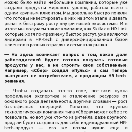
можно было найти небольшие компании, которые уже
создали продукты мирового уровня, работая всего с
одним крупным клиентом. Мы довольно быстро поняли,
что готовы инвестировать в них на этом этапе и давать
рычаг к быстрому росту внутри нашей экосистемы. И в
итоге мы получаем такие компании, как Skillaz и HR Link,
которые, хотя по-прежнему быстро растут, уже являются
лидерами в HR-tech с диверсифицированной базой
клиентов в разных отраслях и сегментах рынка.
— Но здесь возникает вопрос о том, какая доля
работодателей будет готова покупать готовые
продукты у вас, а не строить свои собственные.
Например, «Сбер» создал «Пульс» и сам теперь
выступает не потребителем, а продавцом HR-tech-
решения.
— Чтобы создавать что-то свое, все-таки нужна
профильная экспертиза и отвлечение ресурсов от
основного рода деятельности, другими словами — рост
бэк-офисных операций. Понятно, что крупная
технологическая компания типа «Сбера» может себе это
позволить, но вот уже кто-то из ритейла, даже крупного,
вряд ли будет создавать для себя индивидуальный HR-
tech-продукт — его же потом нужно еще и