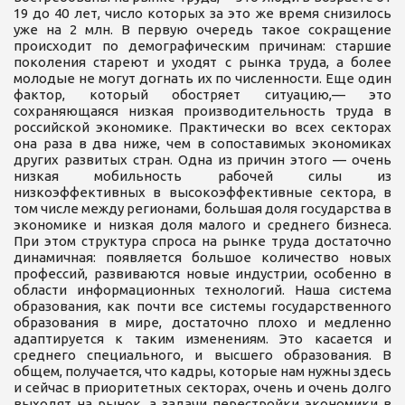
19 до 40 лет, число которых за это же время снизилось
уже на 2 млн. В первую очередь такое сокращение
происходит по демографическим причинам: старшие
поколения стареют и уходят с рынка труда, а более
молодые не могут догнать их по численности. Еще один
фактор, который обостряет ситуацию,— это
сохраняющаяся низкая производительность труда в
российской экономике. Практически во всех секторах
она раза в два ниже, чем в сопоставимых экономиках
других развитых стран. Одна из причин этого — очень
низкая мобильность рабочей силы из
низкоэффективных в высокоэффективные сектора, в
том числе между регионами, большая доля государства в
экономике и низкая доля малого и среднего бизнеса.
При этом структура спроса на рынке труда достаточно
динамичная: появляется большое количество новых
профессий, развиваются новые индустрии, особенно в
области информационных технологий. Наша система
образования, как почти все системы государственного
образования в мире, достаточно плохо и медленно
адаптируется к таким изменениям. Это касается и
среднего специального, и высшего образования. В
общем, получается, что кадры, которые нам нужны здесь
и сейчас в приоритетных секторах, очень и очень долго
выходят на рынок, а задачи перестройки экономики в