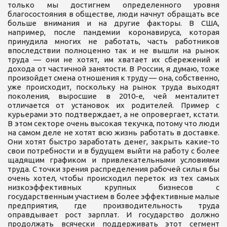
только мы достигнем определенного уровня
благосостояния в обществе, люди начнут обращать все
больше внимания и на другие факторы. В США,
например, после пандемии коронавируса, которая
принудила многих не работать, часть работников
впоследствии полноценно так и не вышли на рынок
труда — они не хотят, им хватает их сбережений и
дохода от частичной занятости. В России, я думаю, тоже
произойдет смена отношения к труду — она, собственно,
уже происходит, поскольку на рынок труда выходят
поколения, выросшие в 2010-е, чей менталитет
отличается от установок их родителей. Пример с
курьерами это подтверждает, а не опровергает, кстати.
В этом секторе очень высокая текучка, потому что люди
на самом деле не хотят всю жизнь работать в доставке.
Они хотят быстро заработать денег, закрыть какие-то
свои потребности и в будущем выйти на работу с более
щадящим графиком и привлекательными условиями
труда. С точки зрения распределения рабочей силы я бы
очень хотел, чтобы происходил переток из тех самых
низкоэффективных крупных бизнесов с
государственным участием в более эффективные малые
предприятия, где производительность труда
оправдывает рост зарплат. И государство должно
продолжать всячески поддерживать этот сегмент