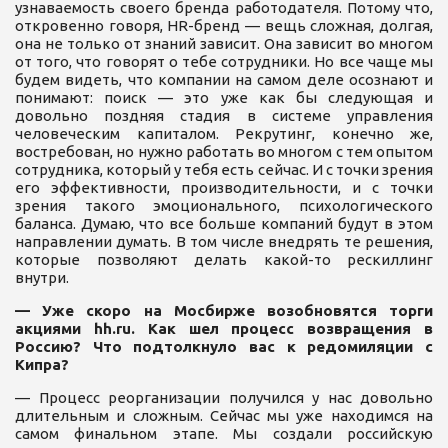
узнаваемость своего бренда работодателя. Потому что,
откровенно говоря, HR-бренд — вещь сложная, долгая,
она не только от знаний зависит. Она зависит во многом
от того, что говорят о тебе сотрудники. Но все чаще мы
будем видеть, что компании на самом деле осознают и
понимают: поиск — это уже как бы следующая и
довольно поздняя стадия в системе управления
человеческим капиталом. Рекрутинг, конечно же,
востребован, но нужно работать во многом с тем опытом
сотрудника, который у тебя есть сейчас. И с точки зрения
его эффективности, производительности, и с точки
зрения такого эмоционального, психологического
баланса. Думаю, что все больше компаний будут в этом
направлении думать. В том числе внедрять те решения,
которые позволяют делать какой-то рескиллинг
внутри.
— Уже скоро на Мосбирже возобновятся торги
акциями hh.ru. Как шел процесс возвращения в
Россию? Что подтолкнуло вас к редомиляции с
Кипра?
— Процесс реорганизации получился у нас довольно
длительным и сложным. Сейчас мы уже находимся на
самом финальном этапе. Мы создали российскую