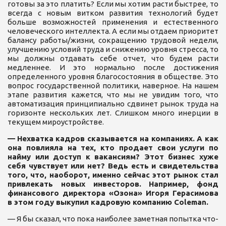
готовы за это платить? Если мы хотим расти быстрее, то
всегда с новым витком развития технологий будет
больше возможностей применения и естественного
человеческого интеллекта. А если мы отдаем приоритет
балансу работы/жизни, сокращению трудовой недели,
улучшению условий труда и снижению уровня стресса, то
мы должны отдавать себе отчет, что будем расти
медленнее. И это нормально после достижения
определенного уровня благосостояния в обществе. Это
вопрос государственной политики, наверное. На нашем
этапе развития кажется, что мы не увидим того, что
автоматизация принципиально сдвинет рынок труда на
горизонте нескольких лет. Слишком много инерции в
текущем мироустройстве.
—
Нехватка кадров сказывается на компаниях. А как
она повлияла на тех, кто продает свои услуги по
найму или доступ к вакансиям? Этот бизнес хуже
себя чувствует или нет? Ведь есть и свидетельства
того, что, наоборот, именно сейчас этот рынок стал
привлекать новых инвесторов. Например, фонд
финансового директора «Озона» Игоря Герасимова
в этом году выкупил кадровую компанию Coleman.
— Я бы сказал, что пока наиболее заметная попытка что-