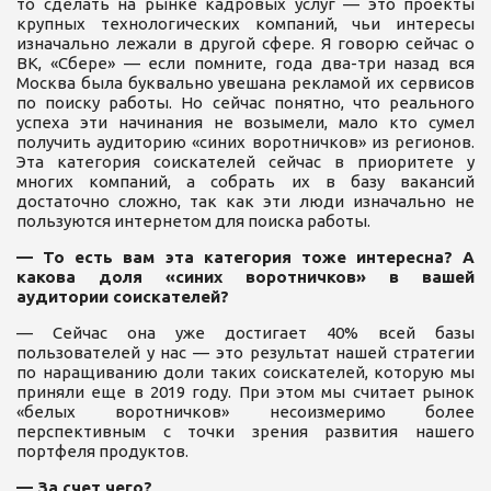
то сделать на рынке кадровых услуг — это проекты
крупных технологических компаний, чьи интересы
изначально лежали в другой сфере. Я говорю сейчас о
ВК, «Сбере» — если помните, года два-три назад вся
Москва была буквально увешана рекламой их сервисов
по поиску работы. Но сейчас понятно, что реального
успеха эти начинания не возымели, мало кто сумел
получить аудиторию «синих воротничков» из регионов.
Эта категория соискателей сейчас в приоритете у
многих компаний, а собрать их в базу вакансий
достаточно сложно, так как эти люди изначально не
пользуются интернетом для поиска работы.
— То есть вам эта категория тоже интересна? А
какова доля «синих воротничков» в вашей
аудитории соискателей?
— Сейчас она уже достигает 40% всей базы
пользователей у нас — это результат нашей стратегии
по наращиванию доли таких соискателей, которую мы
приняли еще в 2019 году. При этом мы считает рынок
«белых воротничков» несоизмеримо более
перспективным с точки зрения развития нашего
портфеля продуктов.
— За счет чего?