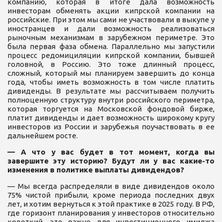
компанию, которая в итоге дала возможность
инвесторам обменять акции кипрской компании на
российские. При этом мы сами не участвовали в выкупе у
иностранцев и дали возможность реализоваться
рыночным механизмам в зарубежном периметре. Это
была первая фаза обмена. Параллельно мы запустили
процесс редомициляции кипрской компании, бывшей
головной, в Россию. Это тоже длинный процесс,
сложный, который мы планируем завершить до конца
года, чтобы иметь возможность в том числе платить
дивиденды. В результате мы рассчитываем получить
полноценную структуру внутри российского периметра,
которая торгуется на Московской фондовой бирже,
платит дивиденды и дает возможность широкому кругу
инвесторов из России и зарубежья поучаствовать в ее
дальнейшем росте.
— А что у вас будет в тот момент, когда вы
завершите эту историю? Будут ли у вас какие-то
изменения в политике выплаты дивидендов?
— Мы всегда распределяли в виде дивидендов около
75% чистой прибыли, кроме периода последних двух
лет, и хотим вернуться к этой практике в 2025 году. В РФ,
где горизонт планирования у инвесторов относительно
короткий, это важно для инвестиционного имиджа