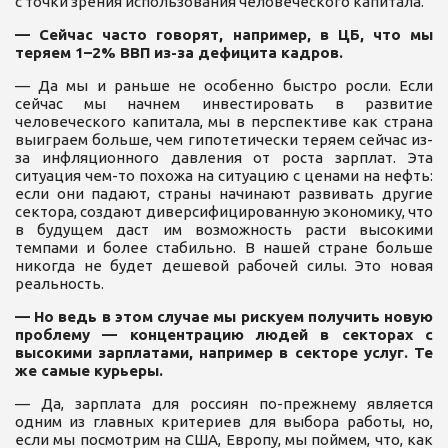
с точки зрения использования человеческого капитала.
— Сейчас часто говорят, например, в ЦБ, что мы
теряем 1–2% ВВП из-за дефицита кадров.
— Да мы и раньше не особенно быстро росли. Если
сейчас мы начнем инвестировать в развитие
человеческого капитала, мы в перспективе как страна
выиграем больше, чем гипотетически теряем сейчас из-
за инфляционного давления от роста зарплат. Эта
ситуация чем-то похожа на ситуацию с ценами на нефть:
если они падают, страны начинают развивать другие
сектора, создают диверсифицированную экономику, что
в будущем даст им возможность расти высокими
темпами и более стабильно. В нашей стране больше
никогда не будет дешевой рабочей силы. Это новая
реальность.
— Но ведь в этом случае мы рискуем получить новую
проблему — концентрацию людей в секторах с
высокими зарплатами, например в секторе услуг. Те
же самые курьеры.
— Да, зарплата для россиян по-прежнему является
одним из главных критериев для выбора работы, но,
если мы посмотрим на США, Европу, мы поймем, что, как