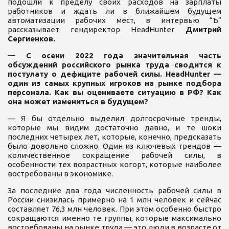
подошли к пределу своих расходов на зарплаты
работников и ждать ли в ближайшем будущем
автоматизации рабочих мест, в интервью “Ъ”
рассказывает гендиректор HeadHunter
Дмитрий
Сергиенков.
— С осени 2022 года значительная часть
обсуждений российского рынка труда сводится к
постулату о дефиците рабочей силы. HeadHunter —
один из самых крупных игроков на рынке подбора
персонала. Как вы оцениваете ситуацию в РФ? Как
она может измениться в будущем?
— Я бы отдельно выделил долгосрочные тренды,
которые мы видим достаточно давно, и те шоки
последних четырех лет, которые, конечно, предсказать
было довольно сложно. Один из ключевых трендов —
количественное сокращение рабочей силы, в
особенности тех возрастных когорт, которые наиболее
востребованы в экономике.
За последние два года численность рабочей силы в
России снизилась примерно на 1 млн человек и сейчас
составляет 76,3 млн человек. При этом особенно быстро
сокращаются именно те группы, которые максимально
востребованы на рынке труда,— это люди в возрасте от