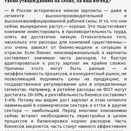
таким утверждениям на слово, на ваш взгляд?
— В России исторически низкие зарплаты — даже в
сегменте высокопроизводительной и
высококвалифицированной рабочей силы. И то, что они
сейчас вынужденно растут,— хорошо. Это подстегивает
компании инвестировать в производительность труда,
опять же достаточно низкую. Относительно того,
насколько эти расходы для компаний существенны,—
это очень зависит от бизнес-модели и ситуации в
отрасли. Если бизнес низкомаржинальный, а зарплаты
составляют значимую часть расходов, то быстро
адаптироваться к росту зарплат им крайне сложно.
Причины этого могут быть разные — и
неэффективность процессов, и конкурентный рынок, не
позволяющий поднимать цены на продукцию, и
государственное регулирование цен в определенных
сегментах. Например, в ритейле расходы на ФОТ могут
достигать 20–30%, а рентабельность бизнеса составляет
3–6%. Потому мы видим: рост зарплат в этом сегменте
наименьший в коммерческом секторе, а отток в другие
сектора — наибольший. Перед многими компаниями
сейчас встанет необходимость перестройки в целом
процессов и балансировки корзин расходов. Часть
бизнесов закроются, часть станут намного эффективнее