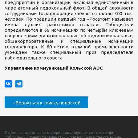
предприятий и организаций, включая единственный в
мире атомный ледокольный флот. В общей сложности
сотрудниками Госкорпорации являются около 300 тыс.
человек. По традиции каждый год «Росатом» называет
имена лучших работников отрасли. Победители
определяются в 66 номинациях по четырём ключевым
направлениям: дивизиональные, общедивизиональные,
общекорпоративные и специальные номинации
гендиректора. К 80-летию атомной промышленности
учрежден также специальный приз председателя
наблюдательного совета.
Управление коммуникаций Кольской АЭС
« Вернуться к списку новостей
Любое использование материалов допускается только при
соблюдении правил перепечатки и при наличии гиперссылки на