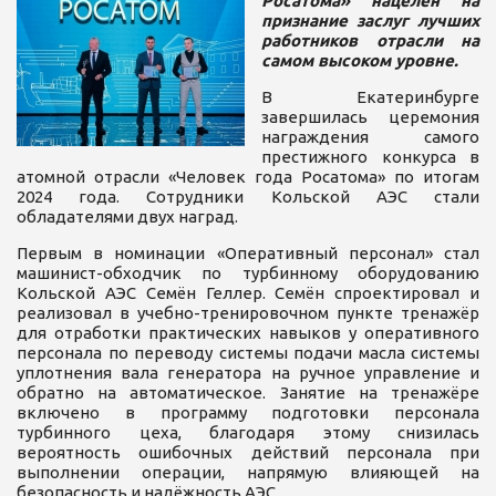
Росатома» нацелен на
признание заслуг лучших
работников отрасли на
самом высоком уровне.
В Екатеринбурге
завершилась церемония
награждения самого
престижного конкурса в
атомной отрасли «Человек года Росатома» по итогам
2024 года. Сотрудники Кольской АЭС стали
обладателями двух наград.
Первым в номинации «Оперативный персонал» стал
машинист-обходчик по турбинному оборудованию
Кольской АЭС Семён Геллер. Семён спроектировал и
реализовал в учебно-тренировочном пункте тренажёр
для отработки практических навыков у оперативного
персонала по переводу системы подачи масла системы
уплотнения вала генератора на ручное управление и
обратно на автоматическое. Занятие на тренажёре
включено в программу подготовки персонала
турбинного цеха, благодаря этому снизилась
вероятность ошибочных действий персонала при
выполнении операции, напрямую влияющей на
безопасность и надёжность АЭС.