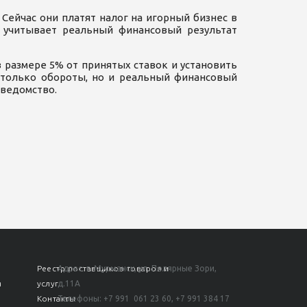
Сейчас они платят налог на игорный бизнес в
е учитывает реальный финансовый результат
 размере 5% от принятых ставок и установить
е только обороты, но и реальный финансовый
 ведомство.
Реестр поставщиков товаров и
Адрес: г. Мурманск, ул. Полярные Зори,
я
услуг
д.11А
м
Контакты
Телефоны:
+7 991 061 23 60,
+7 991 384 17