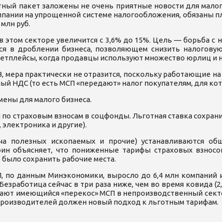
ный пакет заложены не очень приятные новости для малого
пании на упрощенной системе налогообложения, обязаны пл
млн руб.
в этом секторе увеличится с 3,6% до 15%. Цель — борьба с
я в дроблении бизнеса, позволяющем снизить налоговую 
кетплейсы, когда продавцы используют множество юрлиц и 
B, мера практически не отразится, поскольку работающие н
ый НДС (то есть МСП «передают» налог покупателям, для ко
ены для малого бизнеса.
 по страховым взносам в соцфонды. Льготная ставка сохран
 электроника и другие).
ыча полезных ископаемых и прочие) устанавливаются о
н объясняет, что пониженные тарифы страховых взносо
 было сохранить рабочие места.
, по данным Минэкономики, выросло до 6,4 млн компаний и 
езработица сейчас в три раза ниже, чем во время ковида (2
чают имеющийся «перекос» МСП в непроизводственный сект
 производителей должен новый подход к льготным тарифам.