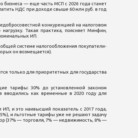
 бизнеса — еще часть МСП с 2026 года станет
атить НДС при доходе свыше 60 млн руб. в год
 недобросовестной конкуренцией на налоговом
нагрузку. Такая практика, поясняет Минфин,
номинальных ИП.
а общей системе налогообложения покупатели-
торых он возмещается).
ится только для приоритетных для государства
бщие тарифы: 30% до установленной законом
в вводились как временные в 2020 году для
ИП, и это наивысший показатель с 2017 года,
,5%), и льготные тарифы уже не решают задачу
ор (37% — торговля, 7% — недвижимость, 8% —