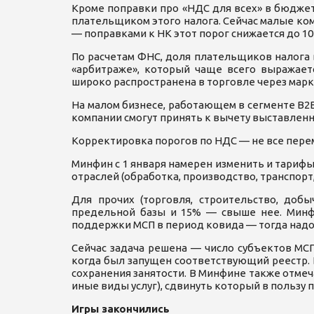
Кроме поправки про «НДС для всех» в бюджет
плательщиком этого налога. Сейчас малые ком
— поправками к НК этот порог снижается до 10 
По расчетам ФНС, доля плательщиков налога 
«арбитраже», который чаще всего выражаетс
широко распространена в торговле через мар
На малом бизнесе, работающем в сегменте B2
компании смогут принять к вычету выставленн
Корректировка порогов по НДС — не все перем
Минфин с 1 января намерен изменить и тарифы
отраслей (обработка, производство, транспорт,
Для прочих (торговля, строительство, доб
предельной базы и 15% — свыше нее. Минфи
поддержки МСП в период ковида — тогда надо
Сейчас задача решена — число субъектов МСП
когда был запущен соответствующий реестр. Б
сохранения занятости. В Минфине также отме
иные виды услуг), сдвинуть который в пользу
Игры закончились