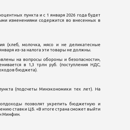
оцентных пункта и с 1 января 2026 года будет
ными изменениями содержится во внесенных в
ия (хлеб, молочка, мясо и не деликатесные
января из-за налога эти товары не должны.
авлены на вопросы обороны и безопасности»,
ивается в 1,3 трлн руб. (поступления НДС,
доходов бюджета).
ункта (подсчеты Минэкономики тех лет). На
допдоходы позволят укрепить бюджетную и
ению ставки ЦБ. «В итоге страна сможет выйти
н Минфин.