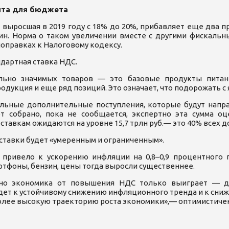
нта для бюджета
 выросшая в 2019 году с 18% до 20%, прибавляет еще два пр
ин. Норма о таком увеличении вместе с другими фискаль
оправках к Налоговому кодексу.
дартная ставка НДС.
ально значимых товаров — это базовые продукты питан
родукция и еще ряд позиций. Это означает, что подорожать с 
ельные дополнительные поступления, которые будут напр
 собрано, пока не сообщается, экспертно эта сумма оцен
м ставкам ожидаются на уровне 15,7 трлн руб.— это 40% всех 
 ставки будет «умеренным и ограниченным».
 привело к ускорению инфляции на 0,8–0,9 процентного п
ртфоны, бензин, цены тогда выросли существеннее.
рочно экономика от повышения НДС только выиграет — 
дет к устойчивому снижению инфляционного тренда и к сниж
олее высокую траекторию роста экономики»,— оптимистиче