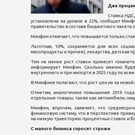
Два проце
Ставка НДС,
установлена на уровне в 22%, сообщил Минф
правительство в составе бюджетного пакета п
Минфин отмечает, что повышается только стан
Льготная, 10%, сохраняется для всех соци
мясопродукты и прочее), лекарства, детская п
Тем не менее рост ставки принесет «значит
информирует Минфин. Сколько именно будет
внутреннего и при импорте в 2025 году по все
В Минфине полагают, что рост цен из-за новой
Отметим, аналогичное повышение 2019 года
отдельные товары, такие как автомобили, сма
Минфин, впрочем, заявляет, что среднес
финансовую систему, что в перспективе приве
на низкую траекторию процентных ставок и б
С малого бизнеса спросят строже