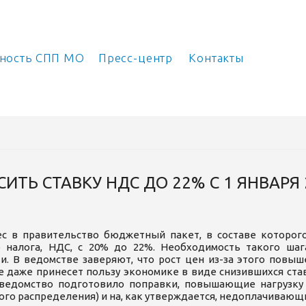
ьность СПП МО
Пресс-центр
Контакты
Ь СТАВКУ НДС ДО 22% С 1 ЯНВАРЯ 
с в правительство бюджетный пакет, в составе которог
о налога, НДС, с 20% до 22%. Необходимость такого ша
ти. В ведомстве заверяют, что рост цен из-за этого повы
е даже принесет пользу экономике в виде снизившихся ста
 ведомство подготовило поправки, повышающие нагрузку 
го распределения) и на, как утверждается, недоплачивающ