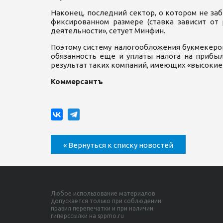
Наконец, последний сектор, о котором не за
фиксированном размере (ставка зависит от
деятельности», сетует Минфин.
Поэтому систему налогообложения букмекеров
обязанность еще и уплаты налога на прибыл
результат таких компаний, имеющих «высокие 
Коммерсантъ
« Вернуться к списку новостей
Любое использование материалов
допускается только при соблюдении
правил перепечатки и при наличии
гиперссылки на sppmo.ru