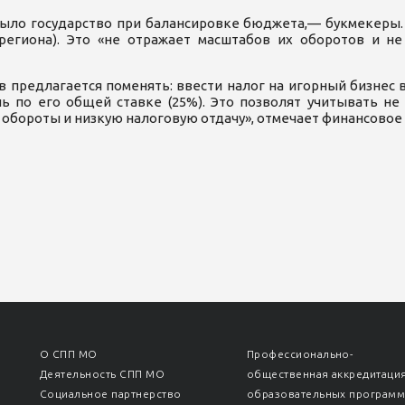
было государство при балансировке бюджета,— букмекеры. 
 региона). Это «не отражает масштабов их оборотов и н
 предлагается поменять: ввести налог на игорный бизнес в
ь по его общей ставке (25%). Это позволят учитывать н
обороты и низкую налоговую отдачу», отмечает финансовое
О СПП МО
Профессионально-
Деятельность СПП МО
общественная аккредитаци
Социальное партнерство
образовательных програм