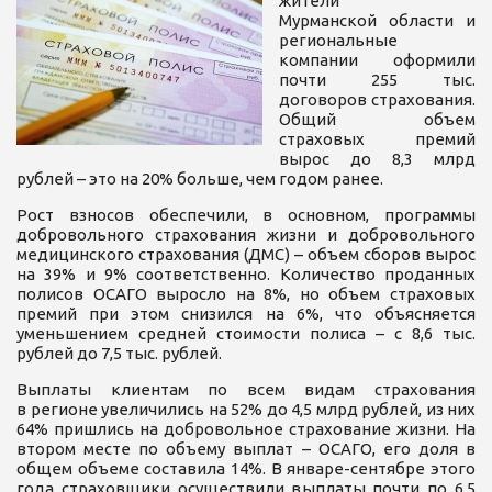
жители
Мурманской области и
региональные
компании оформили
почти 255 тыс.
договоров страхования.
Общий объем
страховых премий
вырос до 8,3 млрд
рублей – это на 20% больше, чем годом ранее.
Рост взносов обеспечили, в основном, программы
добровольного страхования жизни и добровольного
медицинского страхования (ДМС) – объем сборов вырос
на 39% и 9% соответственно. Количество проданных
полисов ОСАГО выросло на 8%, но объем страховых
премий при этом снизился на 6%, что объясняется
уменьшением средней стоимости полиса – с 8,6 тыс.
рублей до 7,5 тыс. рублей.
Выплаты клиентам по всем видам страхования
в регионе увеличились на 52% до 4,5 млрд рублей, из них
64% пришлись на добровольное страхование жизни. На
втором месте по объему выплат – ОСАГО, его доля в
общем объеме составила 14%. В январе-сентябре этого
года страховщики осуществили выплаты почти по 6,5