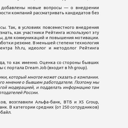
ли добавлены новые вопросы — о внедрении
ности компаний рассматривать кандидатов без
ы. Так, в условиях повсеместного внедрения
нать, как участники Рейтинга используют эту
ы, для коммуникаций и повышения мотивации.
аботки резюме. В меньшей степени технология
ентра hh.ru, идеолог и методолог Рейтинга
да, то как именно. Оценка со стороны бывших
с портала Dream Job (входит в hh group).
ики, который многое может сказать о компании.
его мнение о бывшем работодателе. Поэтому мы
рогой модерацией, и подделать информацию там
отодателей России.
в, возглавили Альфа-банк, ВТБ и X5 Group,
нк. В категории средних (от 250 сотрудников)
обайл.