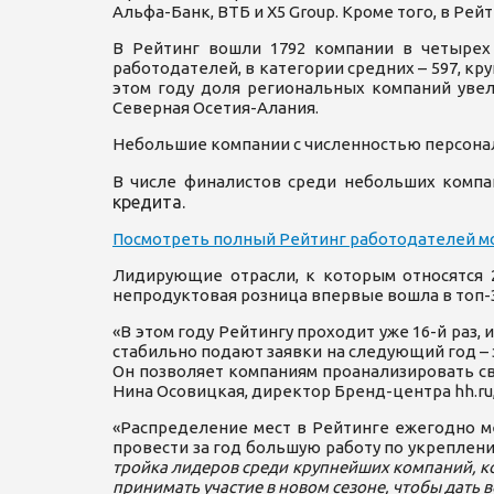
Альфа-Банк, ВТБ и X5 Group. Кроме того, в Ре
В Рейтинг вошли 1792 компании в четырех 
работодателей, в категории средних – 597, кр
этом году доля региональных компаний увел
Северная Осетия-Алания.
Небольшие компании с численностью персонала
В числе финалистов среди небольших компа
кредита.
Посмотреть полный Рейтинг работодателей мо
Лидирующие отрасли, к которым относятся 
непродуктовая розница впервые вошла в топ-3
«В этом году Рейтингу проходит уже 16-й раз,
стабильно подают заявки на следующий год – 
Он позволяет компаниям проанализировать сво
Нина Осовицкая, директор Бренд-центра hh.ru
«Распределение мест в Рейтинге ежегодно мен
провести за год большую работу по укреплен
тройка лидеров среди крупнейших компаний, ко
принимать участие в новом сезоне, чтобы дать 