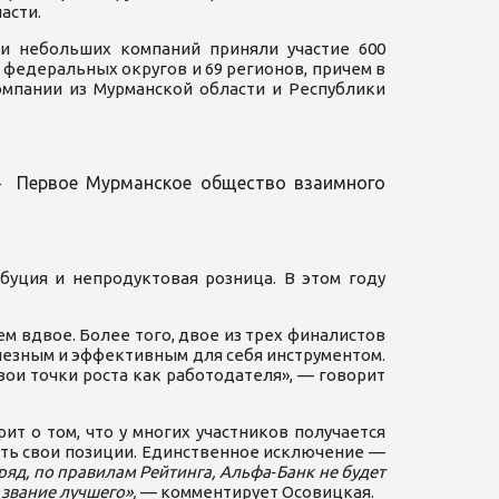
ласти.
ии небольших компаний приняли участие 600
8 федеральных округов и 69 регионов, причем в
омпании из Мурманской области и Республики
Первое Мурманское общество взаимного
 -
уция и непродуктовая розница. В этом году
ем вдвое. Более того, двое из трех финалистов
олезным и эффективным для себя инструментом.
вои точки роста как работодателя», — говорит
ит о том, что у многих участников получается
ить свои позиции. Единственное исключение —
яд, по правилам Рейтинга, Альфа‑Банк не будет
 звание лучшего»,
— комментирует Осовицкая.