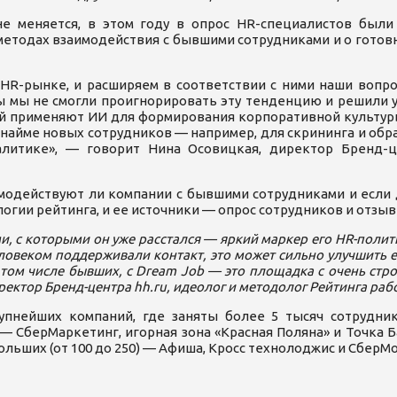
 не меняется, в этом году в опрос HR-специалистов бы
 методах взаимодействия с бывшими сотрудниками и о готов
HR-рынке, и расширяем в соответствии с ними наши вопрос
ы мы не смогли проигнорировать эту тенденцию и решили уз
ний применяют ИИ для формирования корпоративной культур
 найме новых сотрудников — например, для скрининга и обр
литике», — говорит Нина Осовицкая, директор Бренд-ц
имодействуют ли компании с бывшими сотрудниками и если 
гии рейтинга, и ее источники — опрос сотрудников и отзывы 
ми, с которыми он уже расстался — яркий маркер его HR-полит
еловеком поддерживали контакт, это может сильно улучшить 
в том числе бывших, с Dream Job — это площадка с очень ст
ектор Бренд-центра hh.ru, идеолог и методолог Рейтинга раб
нейших компаний, где заняты более 5 тысяч сотруднико
 СберМаркетинг, игорная зона «Красная Поляна» и Точка Ба
больших (от 100 до 250) — Афиша, Кросс технолоджис и СберМ