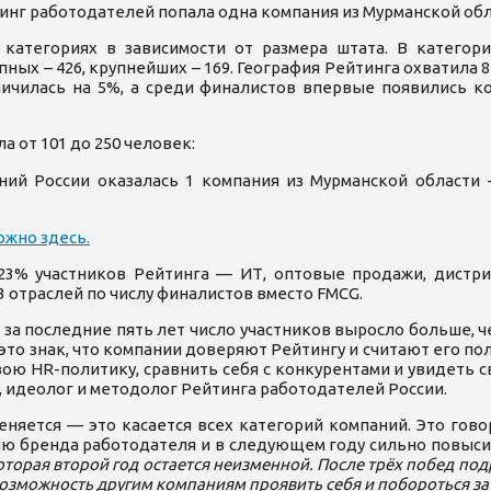
йтинг работодателей попала одна компания из Мурманской об
категориях в зависимости от размера штата. В категор
упных – 426, крупнейших – 169. География Рейтинга охватила 
ичилась на 5%, а среди финалистов впервые появились к
 от 101 до 250 человек:
ний России оказалась 1 компания из Мурманской области
жно здесь.
23% участников Рейтинга — ИТ, оптовые продажи, дистриб
 отраслей по числу финалистов вместо FMCG.
 и за последние пять лет число участников выросло больше, ч
это знак, что компании доверяют Рейтингу и считают его п
ю HR-политику, сравнить себя с конкурентами и увидеть с
, идеолог и методолог Рейтинга работодателей России.
яется — это касается всех категорий компаний. Это говор
ию бренда работодателя и в следующем году сильно повыс
торая второй год остается неизменной. После трёх побед подр
возможность другим компаниям проявить себя и побороться за