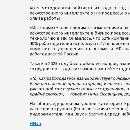
Хотя методология рейтинга из года в год
искусственного интеллекта в HR-процессы, о
опыта работы.
«Мы внимательно следим за изменениями на 
искусственного интеллекта в бизнес-процесс
технологию в HR. Оказалось, что 52% компа
40% работодателей используют ИИ в поиске и
помогает в управлении талантами и HR-ана
работодателей России.
Также в 2025 году был добавлен вопрос, вза
сотрудников — одна из важных частей методоло
«То, как работодатель взаимодействует с людь
Если расставание прошло хорошо, и позже с ч
уже второй год изучаем отзывы сотрудников, 
крайне сложно», — говорит Нина Осовицкая, дир
На общефедеральном уровне категорию круп
категорию крупных (больше тысячи человек) —
лидерами стали Иви, Звук и Бастион, среди не
HH.ru