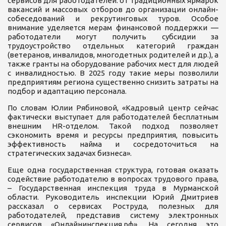
сервисов для работодателей: от традиционных ярмарок
вакансий и массовых отборов до организации онлайн-
собеседований и рекрутинговых туров. Особое
внимание уделяется мерам финансовой поддержки —
работодатели могут получить субсидии за
трудоустройство отдельных категорий граждан
(ветеранов, инвалидов, многодетных родителей и др.), а
также гранты на оборудование рабочих мест для людей
с инвалидностью. В 2025 году такие меры позволили
предприятиям региона существенно снизить затраты на
подбор и адаптацию персонала.
По словам Юлии Рябиновой, «Кадровый центр сейчас
фактически выступает для работодателей бесплатным
внешним HR-отделом. Такой подход позволяет
сэкономить время и ресурсы предприятия, повысить
эффективность найма и сосредоточиться на
стратегических задачах бизнеса».
Еще одна государственная структура, готовая оказать
содействие работодателю в вопросах трудового права,
– Государственная инспекция труда в Мурманской
области. Руководитель инспекции Юрий Дмитриев
рассказал о сервисах Роструда, полезных для
работодателей, представив систему электронных
сервисов «Онлайнинспекция.рф». На сегодня это