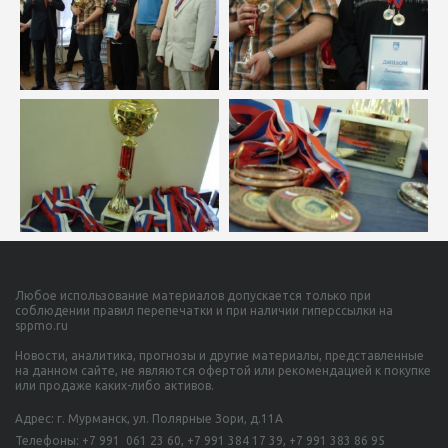
Любое использование материалов допускается только при
соблюдении правил перепечатки и при наличии гиперссылки на
sppmo.ru
Новости, аналитика, прогнозы и другие материалы, представленные
на данном сайте, не являются офертой или рекомендацией к покупке
или продаже каких-либо активов.
Адрес: г. Мурманск, ул. Полярные Зори, д.11А
Телефоны:
+7 991 061 23 60,
+7 991 384 17 39, +7 991 383 86 95