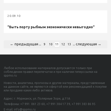
20.09.10
"Быть порту рыбным экономически невыгодно"
← предыдущая
...
...
следующая →
9
10
11
12
13
Любое использование материалов допускается только при
соблюдении правил перепечатки и при наличии гиперссылки на
sppmo.ru
Новости, аналитика, прогнозы и другие материалы, представленные
на данном сайте, не являются офертой или рекомендацией к покупке
или продаже каких-либо активов.
Адрес: г. Мурманск, ул. Полярные Зори, д.11А
Телефоны:
+7 991 061 23 60,
+7 991 384 17 39, +7 991 383 86 95
E-mail: info@sppmo.ru