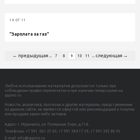
14.07.11
"Зарплата за газ"
← предыдущая
...
...
следующая →
7
8
9
10
11
Любое использование материалов допускается только при
соблюдении правил перепечатки и при наличии гиперссылки на
sppmo.ru
Новости, аналитика, прогнозы и другие материалы, представленные
на данном сайте, не являются офертой или рекомендацией к покупке
или продаже каких-либо активов.
Адрес: г. Мурманск, ул. Полярные Зори, д.11А
Телефоны:
+7 991 061 23 60,
+7 991 384 17 39, +7 991 383 86 95
E-mail: info@sppmo.ru